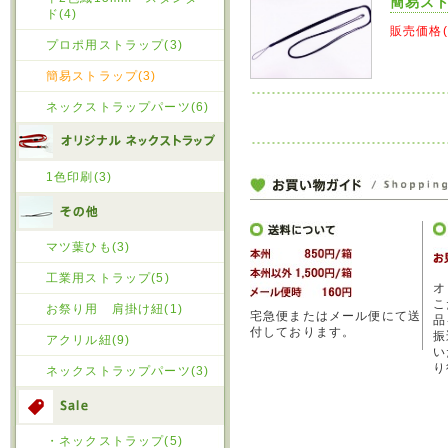
簡易ス
ド(4)
販売価格
プロポ用ストラップ(3)
簡易ストラップ(3)
ネックストラップパーツ(6)
1色印刷(3)
マツ葉ひも(3)
工業用ストラップ(5)
オ
こ
お祭り用 肩掛け紐(1)
宅急便またはメール便にて送
品
付しております。
振
アクリル紐(9)
い
り
ネックストラップパーツ(3)
・ネックストラップ(5)